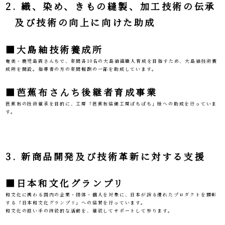
2. 織、染め、きもの縫製、加工技術の伝承
及び技術の向上に向けた助成
■大島紬技術養成所
奄美・鹿児島両さんちで、年間各10名の大島紬織職人育成を目指すため、大島紬技術養
成所を開設。指導者の方の年間報酬の一部を助成しています。
■芭蕉布さんち後継者育成事業
芭蕉布の技術継承を目的に、工房「芭蕉布協働工房ぱちぱち」様への助成を行っていま
す。
3. 新商品開発及び技術革新に対する支援
■日本和文化グランプリ
和文化に携わる国内の企業・団体・個人を対象に、日本が誇る優れたプロダクトを顕彰
する「日本和文化グランプリ」への協賛を行っています。
和文化の担い手の持続的な活動を、継続してサポートして参ります。