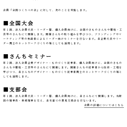
会員『全国つくりべの会』に対して、次のことを実施します。
■全国大会
年１回、法人会員代表・リーダー層、個人会員向けに、全国のきものさんちや服地・工
芸等のさんちにて開催します。開催さんちの取り組みを学びつつ、ブランディングやマ
ーケティング等の有識者によるリーダー向けセミナーを行ないます。各企業代表やリー
ダー同士のネットワークづくりの場としても活用します。
■さんちセミナー
年２回、法人会員企業デザイナー・ものづくり従事者、個人会員向けに、全国のきもの
さんちや服地・工芸等のさんちにて開催します。開催さんちの従事者から技術・工程を
学びつつ、各さんちのデザイナー・ものづくり従事者同士のネットワークづくりの場と
しても活用します。
■支部会
年１回、法人会員代表・リーダー層、個人会員向けに、各さんちにて開催します。当財
団の理事長・専務理事を交え、各支部での意見交換会を行ないます。
会員の詳細についてはこちら