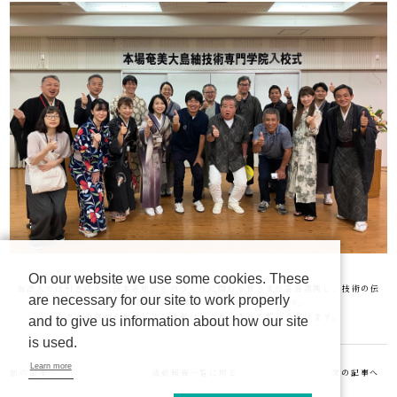
On our website we use some cookies. These
当法人では引き続き、日本各地のものづくりに関わる皆さまが各自連携し、技術の伝
are necessary for our site to work properly
承、向上を図るために繋がる場を作って参ります。
当法人の目的や事業・主な活動は、
こちら
よりご覧いただけます。
and to give us information about how our site
is used.
Learn more
前の記事へ
活動報告一覧に戻る
次の記事へ