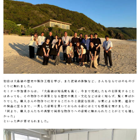
初日は大島紬の歴史や製作工程を学び、また泥染め体験など、さんちならではのものづ
くりに触れました。
セミナー参加者からは、「大島紬は知名度も高く、今まで完成したものを拝見すること
はあっても、その物作りの背景となる歴史や風土・文化などは全く知らず、驚く事ばか
りでした。職人さんの物作りに対するこだわりと緻密な技術、分業による作業、組合で
の検品に至るまで、一貫した姿勢を貫いておられる姿にはとても感銘を受けました」
「何より、職人さんたちの真摯で純粋な物作りへの姿勢に触れられたことがとても嬉し
かった」
といった声が寄せられました。